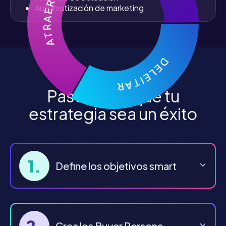
A T R A E R
Automatización de marketing
D E L E I T A R
Pasos para que tu
estrategia sea un éxito
1.
Define los objetivos smart
2.
Crea los Buyer Persona