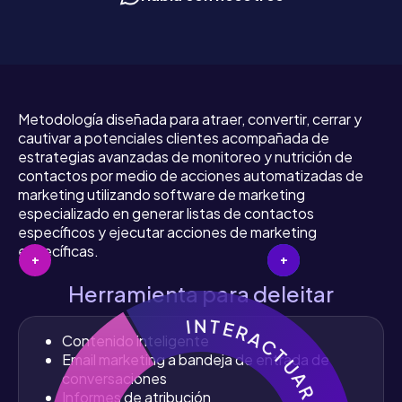
Metodología diseñada para atraer, convertir, cerrar y
cautivar a potenciales clientes acompañada de
estrategias avanzadas de monitoreo y nutrición de
contactos por medio de acciones automatizadas de
marketing utilizando software de marketing
especializado en generar listas de contactos
específicos y ejecutar acciones de marketing
específicas.
+
+
+
Herramienta para deleitar
I N T E R A C T U A R
Contenido inteligente
Email marketing a bandeja de entrada de
conversaciones
Informes de atribución