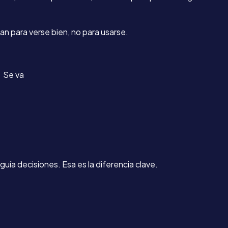
ñan para verse bien, no para usarse.
→ Se va
uía decisiones. Esa es la diferencia clave.